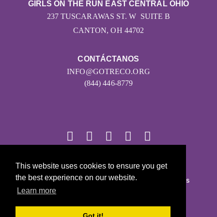
GIRLS ON THE RUN EAST CENTRAL OHIO
237 TUSCARAWAS ST. W SUITE B
CANTON, OH 44702
CONTÁCTANOS
INFO@GOTRECO.ORG
(844) 446-8779
© 2026
This website uses cookies to ensure you get
the best experience on our website.
Girls on the Run - Todos los derechos reservados
Learn more
POLÍTICA DE PRIVACIDAD
Con la tecnología de Pinwheel.us
Got it!