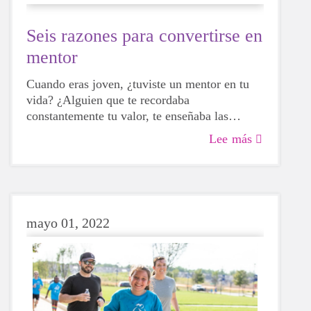
Seis razones para convertirse en
mentor
Cuando eras joven, ¿tuviste un mentor en tu
vida? ¿Alguien que te recordaba
constantemente tu valor, te enseñaba las
normas y se tomaba el tiempo para
Lee más
escucharte? Si tu respuesta es afirmativa, es
probable que ahora mismo estés sonriendo y
recordando con cariño una gran lección que te
enseñó tu mentor.
mayo 01, 2022