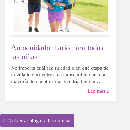
Autocuidado diario para todas
las niñas
No importa cuál sea tu edad o en qué etapa de
la vida te encuentres, es indiscutible que a la
mayoría de nosotros nos vendría bien un
estímulo para nuestra salud física, mental y
Lee más
emocional. La vida puede ser desalentadora y
francamente agotadora, así que tomarse un
tiempo para cuidar de ti mismo es una
necesidad ABSOLUTA para estos días
Volver al blog o a las noticias
impredecibles.