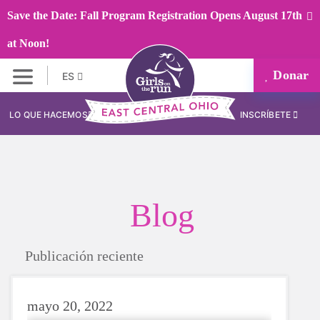
Save the Date: Fall Program Registration Opens August 17th
at Noon!
Donar
ES
LO QUE HACEMOS
INSCRÍBETE
Blog
Publicación reciente
mayo 20, 2022